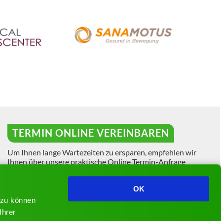
TERMIN ONLINE VEREINBAREN
Um Ihnen lange Wartezeiten zu ersparen, empfehlen wir
Ihnen über unsere praktische Online Termin-Anfrage
einen Termin zu vereinbaren.
Für Patienten mit akuten Beschwerden halten wir
OK
Notfalltermine bereit, die jeden Tag ab 08:00 Uhr
 zu können
telefonisch abgefragt werden können.
Ihrer