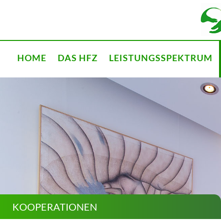
HOME
DAS HFZ
LEISTUNGSSPEKTRUM
Unsere Ärzte
Die Untersuchungen
Standorte
Die Krankheiten
Konzept
Die Therapien
KOOPERATIONEN