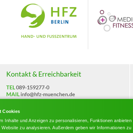
Kontakt & Erreichbarkeit
TEL
089-159277-0
MAIL
info@hfz-muenchen.de
Telefonisch sind wir erreichbar:
t Cookies
Mo
ntag
– Fr
eitag
07:30 Uhr – 19:00 Uhr
 Inhalte und Anzeigen zu personalisieren, Funktionen anbieten
re Website zu analysieren. Außerdem geben wir Informationen zu 