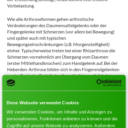
Vorbelastung.
Wie alle Arthroseformen gehen arthrotische
Veränderungen des Daumensattelgelenks oder der
Fingergelenke mit Schmerzen (vor allem bei Bewegung)
und später auch mit typischen
Bewegungseinschränkungen (z.B. Morgensteifigkeit)
einher. Typischerweise treten bei einer Rhizarthrose die
Schmerzen vornehmlich am Übergang vom Daumen
(erster Mittelhandknochen) zum Handgelenk auf. Bei der
Heberden-Arthrose bilden sich in den Fingerendgelenken
an der Basis des Endglieds oft zusätzlich zweihöckrige
Vorwölbungen (Heberden-Knötchen) aus.
Charakteristische Begleiterscheinungen einer Bouchard-
Arthrose sind neben den Schmerzen auch sichtbare
Verdickungen der betroffenen Mittelgelenke.
Diese Webseite verwendet Cookies
Wir verwenden Cookies, um Inhalte und Anzeigen zu
Wie wird behandelt?
personalisieren, Funktionen anbieten zu können und die
Zugriffe auf unsere Website zu analysieren. Außerdem