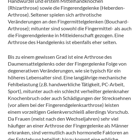
Handwurzel und erstem Mittelhandknochen
(Rhizarthrose) sowie die Fingerendgelenke (Heberden-
Arthrose). Seltener spielen sich arthrotische
Veränderungen an den Fingermittelgelenken (Bouchard-
Arthrose); mitunter sind sowohl die Fingermittel- als auch
die Fingerendgelenke in Mitleidenschaft gezogen. Eine
Arthrose des Handgelenks ist ebenfalls eher selten.
Bis zu einem gewissen Grad ist eine Arthrose des
Daumensattelgelenks oder der Fingergelenke Folge von
degenerativen Veränderungen, wie sie typisch für ein
höheres Lebensalter sind. Eine langjährige mechanische
Fehlbelastung (z.B. handwerkliche Tätigkeit, PC-Arbeit,
Sport), mitunter auch ein schlecht verheilter gelenknaher
Knochenbruch oder auch Schädigungen der Strecksehnen
(vor allem bei der Fingerendgelenksarthrose) leisten
einem vorzeitigen Gelenkverschleiß allerdings Vorschub.
Da Frauen (meist nach den Wechseljahren) sehr viel
häufiger an einer Arthrose der Fingergelenke als Männer
erkranken, sind vermutlich auch hormonelle Faktoren an
der Entstehung beteiligt; hinzu kommt eine erbliche